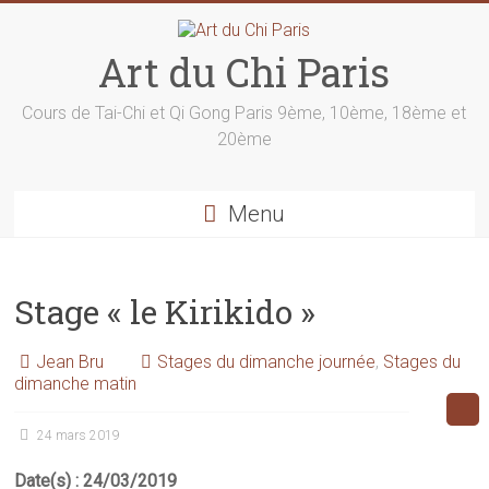
Skip
to
content
Art du Chi Paris
Cours de Tai-Chi et Qi Gong Paris 9ème, 10ème, 18ème et
20ème
Menu
Stage « le Kirikido »
Jean Bru
Stages du dimanche journée
,
Stages du
dimanche matin
24 mars 2019
Date(s) : 24/03/2019