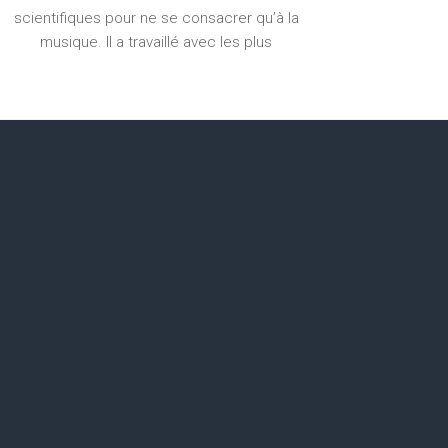
scientifiques pour ne se consacrer qu’à la
musique. Il a travaillé avec les plus