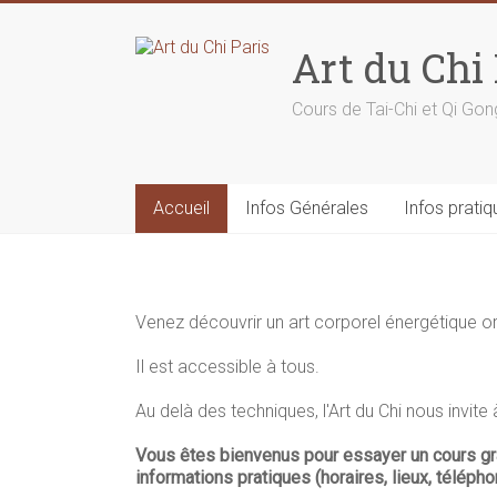
Skip
to
Art du Chi 
content
Cours de Tai-Chi et Qi G
Accueil
Infos Générales
Infos pratiq
Venez découvrir un art corporel énergétique orie
Il est accessible à tous.
Au delà des techniques, l'Art du Chi nous invite
Vous êtes bienvenus pour essayer un cours grat
informations pratiques (horaires, lieux, téléph