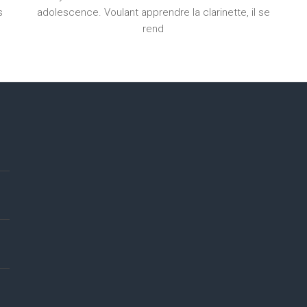
s
adolescence. Voulant apprendre la clarinette, il se
rend