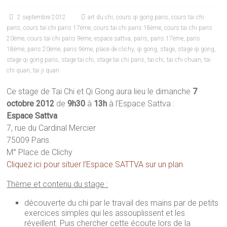
2 septembre 2012
art du chi
,
cours qi gong paris
,
cours tai chi
paris
,
cours tai chi paris 17ème
,
cours tai chi paris 18ème
,
cours tai chi paris
20ème
,
cours tai chi paris 9ème
,
espace sattva
,
paris
,
paris 17ème
,
paris
18ème
,
paris 20ème
,
paris 9ème
,
place de clichy
,
qi gong
,
stage
,
stage qi gong
,
stage qi gong paris
,
stage tai chi
,
stage tai chi paris
,
tai chi
,
tai chi chuan
,
tai
chi quan
,
tai ji quan
Ce stage de Tai Chi et Qi Gong aura lieu le dimanche
7
octobre 2012
de
9h30
à
13h
à l’Espace Sattva :
Espace Sattva
7, rue du Cardinal Mercier
75009 Paris
M° Place de Clichy
Cliquez ici pour situer l’Espace SATTVA sur un plan
Thème et contenu du stage :
découverte du chi par le travail des mains par de petits
exercices simples qui les assouplissent et les
réveillent. Puis chercher cette écoute lors de la