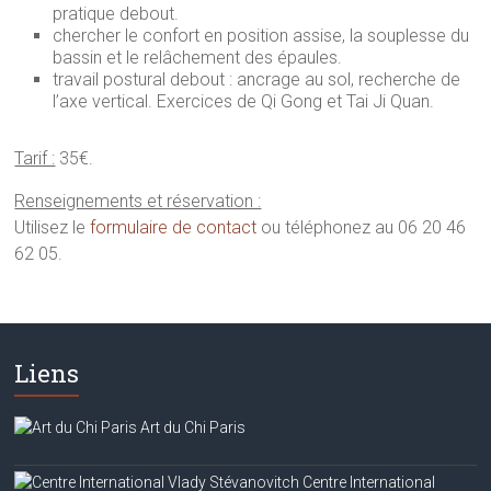
pratique debout.
chercher le confort en position assise, la souplesse du
bassin et le relâchement des épaules.
travail postural debout : ancrage au sol, recherche de
l’axe vertical. Exercices de Qi Gong et Tai Ji Quan.
Tarif :
35€.
Renseignements et réservation :
Utilisez le
formulaire de contact
ou téléphonez au 06 20 46
62 05.
Liens
Art du Chi Paris
Centre International