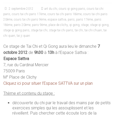
2 septembre 2012
art du chi
,
cours qi gong paris
,
cours tai chi
paris
,
cours tai chi paris 17ème
,
cours tai chi paris 18ème
,
cours tai chi paris
20ème
,
cours tai chi paris 9ème
,
espace sattva
,
paris
,
paris 17ème
,
paris
18ème
,
paris 20ème
,
paris 9ème
,
place de clichy
,
qi gong
,
stage
,
stage qi gong
,
stage qi gong paris
,
stage tai chi
,
stage tai chi paris
,
tai chi
,
tai chi chuan
,
tai
chi quan
,
tai ji quan
Ce stage de Tai Chi et Qi Gong aura lieu le dimanche
7
octobre 2012
de
9h30
à
13h
à l’Espace Sattva :
Espace Sattva
7, rue du Cardinal Mercier
75009 Paris
M° Place de Clichy
Cliquez ici pour situer l’Espace SATTVA sur un plan
Thème et contenu du stage :
découverte du chi par le travail des mains par de petits
exercices simples qui les assouplissent et les
réveillent. Puis chercher cette écoute lors de la