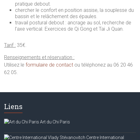
pratique debout.
chercher le confort en position assise, la souplesse du
bassin et le relâchement des épaules.
travail postural debout : ancrage au sol, recherche de
l’axe vertical. Exercices de Qi Gong et Tai Ji Quan.
Tarif :
35€.
Renseignements et réservation :
Utilisez le
formulaire de contact
ou téléphonez au 06 20 46
62 05.
Liens
Art du Chi Paris
Centre International