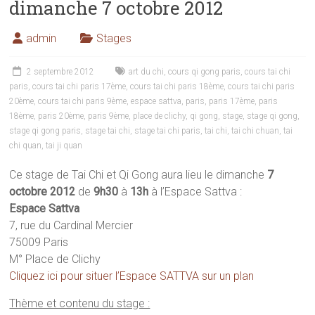
dimanche 7 octobre 2012
admin
Stages
2 septembre 2012
art du chi
,
cours qi gong paris
,
cours tai chi
paris
,
cours tai chi paris 17ème
,
cours tai chi paris 18ème
,
cours tai chi paris
20ème
,
cours tai chi paris 9ème
,
espace sattva
,
paris
,
paris 17ème
,
paris
18ème
,
paris 20ème
,
paris 9ème
,
place de clichy
,
qi gong
,
stage
,
stage qi gong
,
stage qi gong paris
,
stage tai chi
,
stage tai chi paris
,
tai chi
,
tai chi chuan
,
tai
chi quan
,
tai ji quan
Ce stage de Tai Chi et Qi Gong aura lieu le dimanche
7
octobre 2012
de
9h30
à
13h
à l’Espace Sattva :
Espace Sattva
7, rue du Cardinal Mercier
75009 Paris
M° Place de Clichy
Cliquez ici pour situer l’Espace SATTVA sur un plan
Thème et contenu du stage :