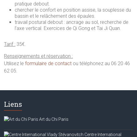
pratique debout.
chercher le confort en position assise, la souplesse du
bassin et le relâchement des épaules.
travail postural debout : ancrage au sol, recherche de
l’axe vertical. Exercices de Qi Gong et Tai Ji Quan.
Tarif :
35€.
Renseignements et réservation :
Utilisez le
formulaire de contact
ou téléphonez au 06 20 46
62 05.
Liens
Art du Chi Paris
Centre International