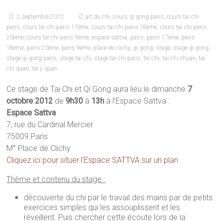
2 septembre 2012
art du chi
,
cours qi gong paris
,
cours tai chi
paris
,
cours tai chi paris 17ème
,
cours tai chi paris 18ème
,
cours tai chi paris
20ème
,
cours tai chi paris 9ème
,
espace sattva
,
paris
,
paris 17ème
,
paris
18ème
,
paris 20ème
,
paris 9ème
,
place de clichy
,
qi gong
,
stage
,
stage qi gong
,
stage qi gong paris
,
stage tai chi
,
stage tai chi paris
,
tai chi
,
tai chi chuan
,
tai
chi quan
,
tai ji quan
Ce stage de Tai Chi et Qi Gong aura lieu le dimanche
7
octobre 2012
de
9h30
à
13h
à l’Espace Sattva :
Espace Sattva
7, rue du Cardinal Mercier
75009 Paris
M° Place de Clichy
Cliquez ici pour situer l’Espace SATTVA sur un plan
Thème et contenu du stage :
découverte du chi par le travail des mains par de petits
exercices simples qui les assouplissent et les
réveillent. Puis chercher cette écoute lors de la