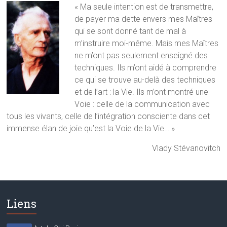
« Ma seule intention est de transmettre,
de payer ma dette envers mes Maîtres
qui se sont donné tant de mal à
m’instruire moi-même. Mais mes Maîtres
ne m’ont pas seulement enseigné des
techniques. Ils m’ont aidé à comprendre
ce qui se trouve au-delà des techniques
et de l’art : la Vie. Ils m’ont montré une
Voie : celle de la communication avec
tous les vivants, celle de l’intégration consciente dans cet
immense élan de joie qu’est la Voie de la Vie… »
Vlady Stévanovitch
Liens