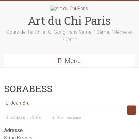
Skip
to
content
Art du Chi Paris
Cours de Tai-Chi et Qi Gong Paris 9ème, 10ème, 18ème et
20ème
Menu
SORABESS
Jean Bru
30 décembre 2018
0 commentaire
Adresse
8, rue Boucry