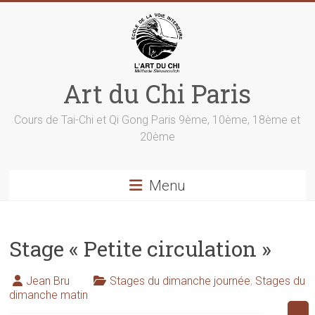
Skip
to
content
Art du Chi Paris
Cours de Tai-Chi et Qi Gong Paris 9ème, 10ème, 18ème et
20ème
Menu
Stage « Petite circulation »
Jean Bru
Stages du dimanche journée
,
Stages du
dimanche matin