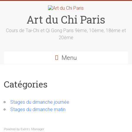
Skip
to
content
Art du Chi Paris
Cours de Tai-Chi et Qi Gong Paris 9ème, 10ème, 18ème et
20ème
Menu
Catégories
Stages du dimanche journée
Stages du dimanche matin
Powered by
Events Manager