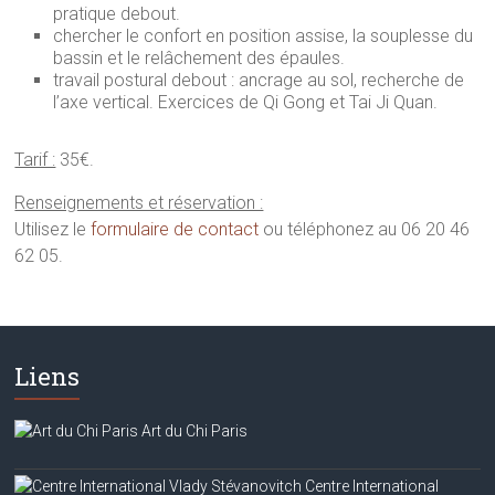
pratique debout.
chercher le confort en position assise, la souplesse du
bassin et le relâchement des épaules.
travail postural debout : ancrage au sol, recherche de
l’axe vertical. Exercices de Qi Gong et Tai Ji Quan.
Tarif :
35€.
Renseignements et réservation :
Utilisez le
formulaire de contact
ou téléphonez au 06 20 46
62 05.
Liens
Art du Chi Paris
Centre International