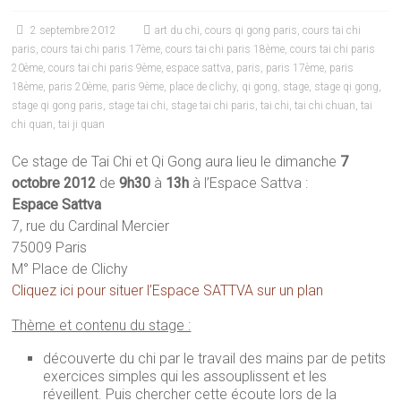
2 septembre 2012
art du chi
,
cours qi gong paris
,
cours tai chi
paris
,
cours tai chi paris 17ème
,
cours tai chi paris 18ème
,
cours tai chi paris
20ème
,
cours tai chi paris 9ème
,
espace sattva
,
paris
,
paris 17ème
,
paris
18ème
,
paris 20ème
,
paris 9ème
,
place de clichy
,
qi gong
,
stage
,
stage qi gong
,
stage qi gong paris
,
stage tai chi
,
stage tai chi paris
,
tai chi
,
tai chi chuan
,
tai
chi quan
,
tai ji quan
Ce stage de Tai Chi et Qi Gong aura lieu le dimanche
7
octobre 2012
de
9h30
à
13h
à l’Espace Sattva :
Espace Sattva
7, rue du Cardinal Mercier
75009 Paris
M° Place de Clichy
Cliquez ici pour situer l’Espace SATTVA sur un plan
Thème et contenu du stage :
découverte du chi par le travail des mains par de petits
exercices simples qui les assouplissent et les
réveillent. Puis chercher cette écoute lors de la